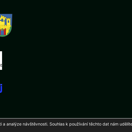
a analýze návštěvnosti. Souhlas k používání těchto dat nám udělíte
26 Fotbalový klub mládeže Podluží, z. s.
Zhotovení a správa
martinuhli