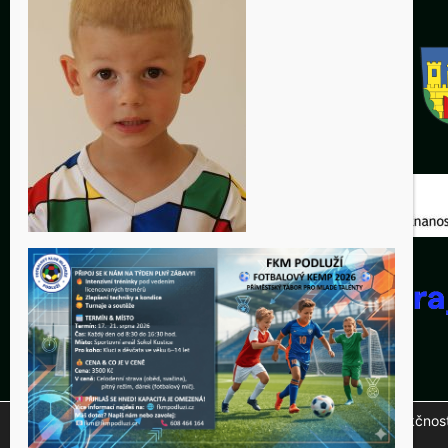
Tento web využívá soubory cookies ke správné funkčnosti 
© 20
na tlačítko "Přijmout".