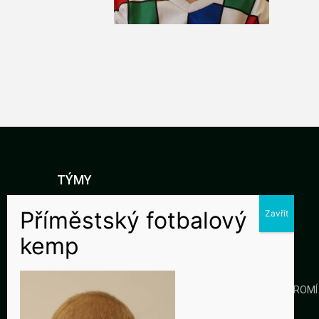
TÝMY
DOROST
STARŠÍ ŽÁCI
MLADŠÍ ŽÁCI
KLUB
GALERIE
KONTAKTY
OCHRANA SOUKROMÍ