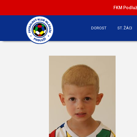
FKM Podluží
DOROST
ST. ŽÁCI