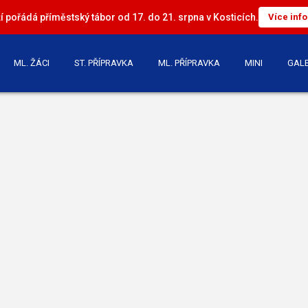
 pořádá příměstský tábor od 17. do 21. srpna v Kosticích.
Více inf
ML. ŽÁCI
ST. PŘÍPRAVKA
ML. PŘÍPRAVKA
MINI
GALE