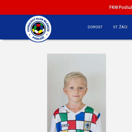
FKM Podluží
DOROST
ST. ŽÁCI