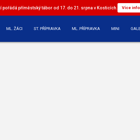
 pořádá příměstský tábor od 17. do 21. srpna v Kosticích.
Více inf
ML. ŽÁCI
ST. PŘÍPRAVKA
ML. PŘÍPRAVKA
MINI
GALE