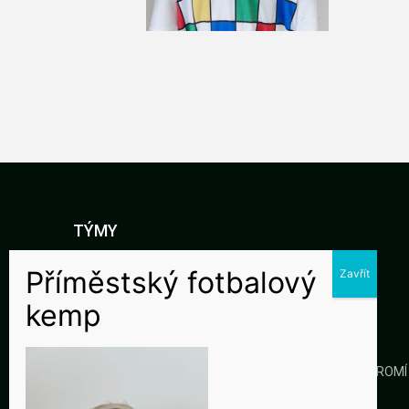
TÝMY
DOROST
STARŠÍ ŽÁCI
MLADŠÍ ŽÁCI
KLUB
GALERIE
KONTAKTY
OCHRANA SOUKROMÍ