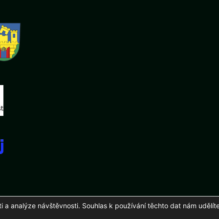
a analýze návštěvnosti. Souhlas k používání těchto dat nám udělíte
26 Fotbalový klub mládeže Podluží, z. s.
Zhotovení a správa
martinuhli