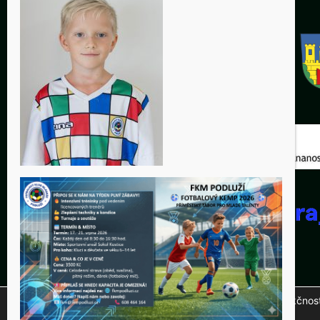
Tento web využívá soubory cookies ke správné funkčnosti 
© 20
na tlačítko "Přijmout".