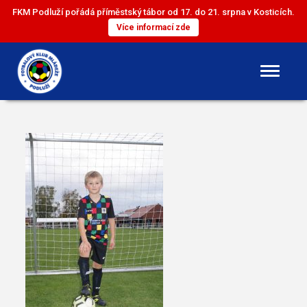
FKM Podluží pořádá příměstský tábor od 17. do 21. srpna v Kosticích.
Více informací zde
DOROST
ST. ŽÁCI
ML. ŽÁCI
ST. PŘÍPRAVKA
ML. PŘÍPRAVKA
MINI