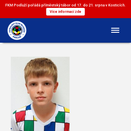
FKM Podluží pořádá příměstský tábor od 17. do 21. srpna v Kosticích.
Více informací zde
DOROST
ST. ŽÁCI
ML. ŽÁCI
ST. PŘÍPRAVKA
ML. PŘÍPRAVKA
MINI