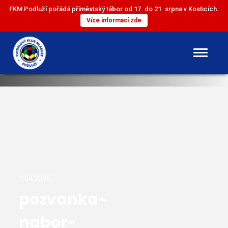
FKM Podluží pořádá příměstský tábor od 17. do 21. srpna v Kosticích.
Více informací zde
DOROST
ST. ŽÁCI
ML. ŽÁCI
ST. PŘÍPRAVKA
1.04.2025
pozvanka-
ML. PŘÍPRAVKA
nabor-
MINI