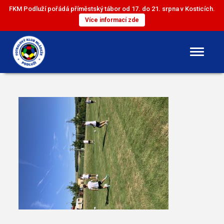
FKM Podluží pořádá příměstský tábor od 17. do 21. srpna v Kosticích.
Více informací zde
DOROST
ST. ŽÁCI
ML. ŽÁCI
ST. PŘÍPRAVKA
ML. PŘÍPRAVKA
MINI