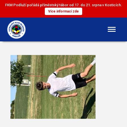
FKM Podluží pořádá příměstský tábor od 17. do 21. srpna v Kosticích.
Více informací zde
DOROST
ST. ŽÁCI
ML. ŽÁCI
ST. PŘÍPRAVKA
ML. PŘÍPRAVKA
MINI