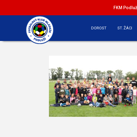
FKM Podluží
DOROST
ST. ŽÁCI