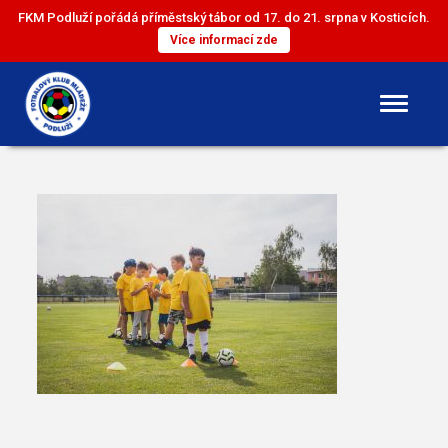
FKM Podluží pořádá příměstský tábor od 17. do 21. srpna v Kosticích.
Více informací zde
DOROST
ST. ŽÁCI
ML. ŽÁCI
ST. PŘÍPRAVKA
ML. PŘÍPRAVKA
MINI