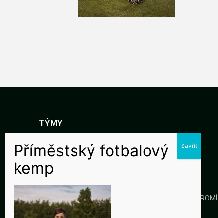
TÝMY
DOROST
STARŠÍ ŽÁCI
MLADŠÍ ŽÁCI
KLUB
GALERIE
KONTAKTY
OCHRANA SOUKROMÍ