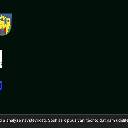
a analýze návštěvnosti. Souhlas k používání těchto dat nám udělíte
26 Fotbalový klub mládeže Podluží, z. s.
Zhotovení a správa
martinuhli