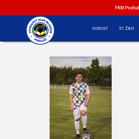
FKM Podluží
DOROST
ST. ŽÁCI