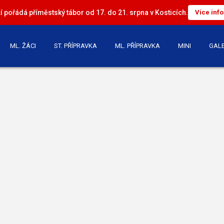
 pořádá příměstský tábor od 17. do 21. srpna v Kosticích.
Více inf
ML. ŽÁCI
ST. PŘÍPRAVKA
ML. PŘÍPRAVKA
MINI
GALE