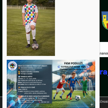
Tento web využívá soubory cookies ke správné funkčnosti 
© 20
na tlačítko "Přijmout".